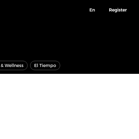
En
Register
e & Wellness
El Tiempo