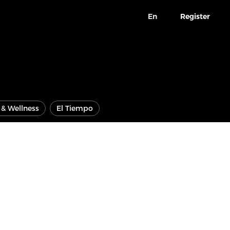
En
Register
e & Wellness
El Tiempo