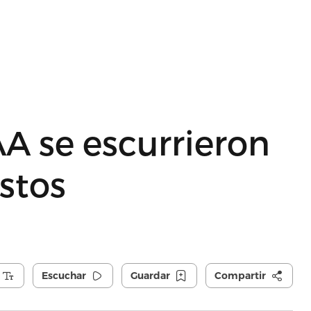
AA se escurrieron
stos
Escuchar
Guardar
Compartir