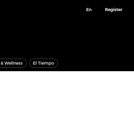
En
Register
e & Wellness
El Tiempo