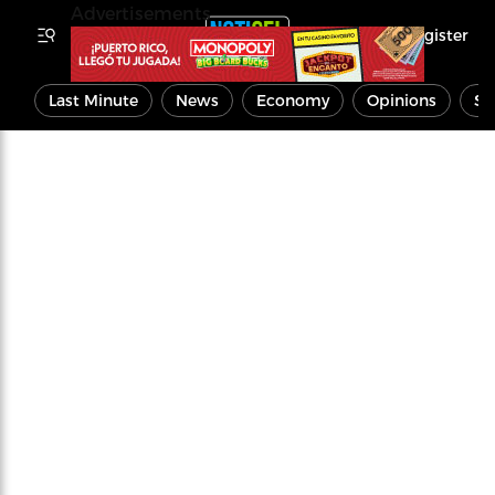
Advertisements
Register
Last Minute
News
Economy
Opinions
Sp