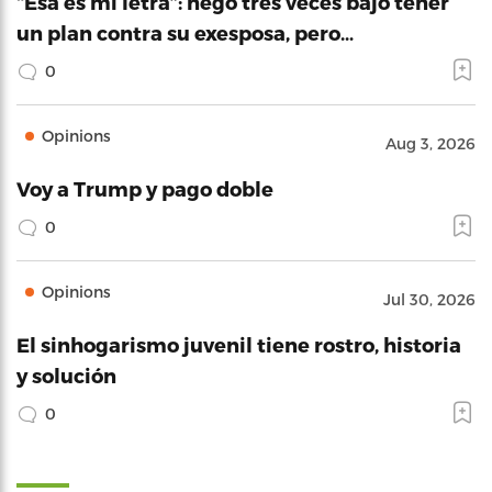
“Esa es mi letra”: negó tres veces bajo tener
un plan contra su exesposa, pero…
0
Opinions
Aug 3, 2026
Voy a Trump y pago doble
0
Opinions
Jul 30, 2026
El sinhogarismo juvenil tiene rostro, historia
y solución
0