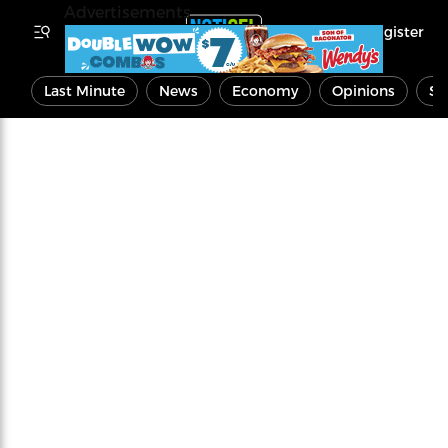
Advertisements
Register
Last Minute
News
Economy
Opinions
Sp