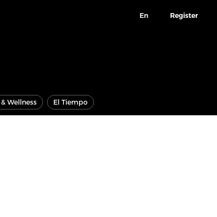
En
Register
e & Wellness
El Tiempo