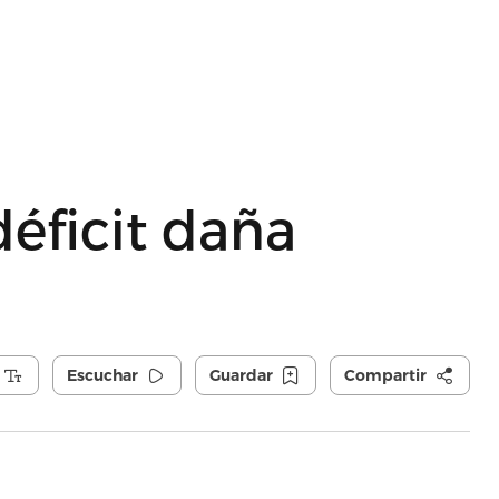
déficit daña
Escuchar
Guardar
Compartir