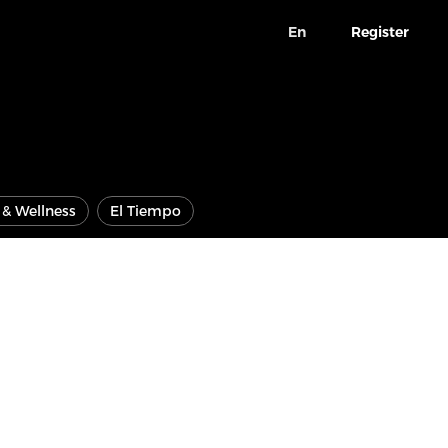
En
Register
e & Wellness
El Tiempo