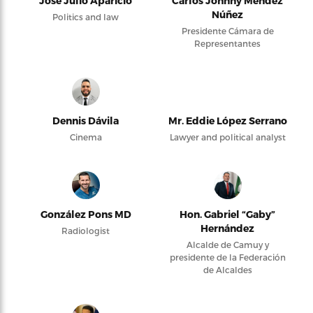
José Julio Aparicio
Carlos Johnny Méndez
Núñez
Politics and law
Presidente Cámara de
Representantes
Dennis Dávila
Mr. Eddie López Serrano
Cinema
Lawyer and political analyst
González Pons MD
Hon. Gabriel “Gaby”
Hernández
Radiologist
Alcalde de Camuy y
presidente de la Federación
de Alcaldes