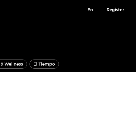
En
Register
e & Wellness
El Tiempo