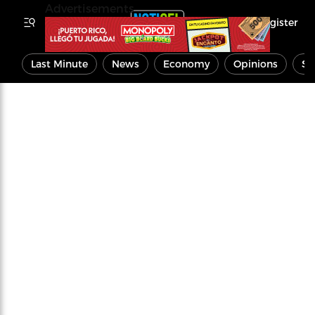
Advertisements
Register
Last Minute
News
Economy
Opinions
Sp