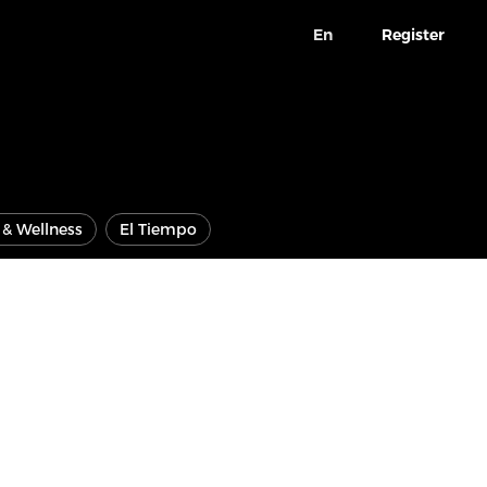
En
Register
e & Wellness
El Tiempo