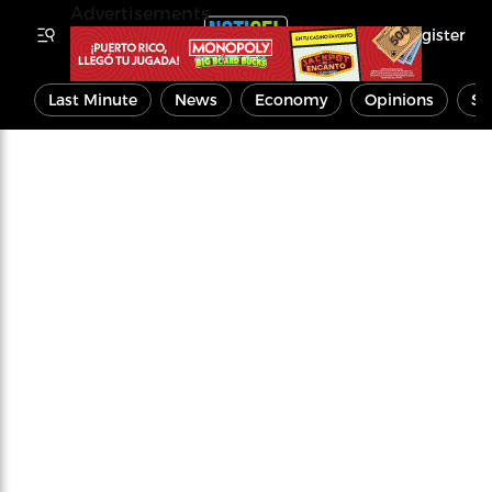
Advertisements
Register
Last Minute
News
Economy
Opinions
Sp