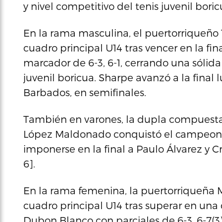
y nivel competitivo del tenis juvenil boric
En la rama masculina, el puertorriqueño
cuadro principal U14 tras vencer en la fi
marcador de 6-3, 6-1, cerrando una sóli
juvenil boricua. Sharpe avanzó a la final
Barbados, en semifinales.
También en varones, la dupla compuesta 
López Maldonado conquistó el campeona
imponerse en la final a Paulo Álvarez y C
6].
En la rama femenina, la puertorriqueña M
cuadro principal U14 tras superar en un
Dubon Blanco con parciales de 6-3, 6-7(3)