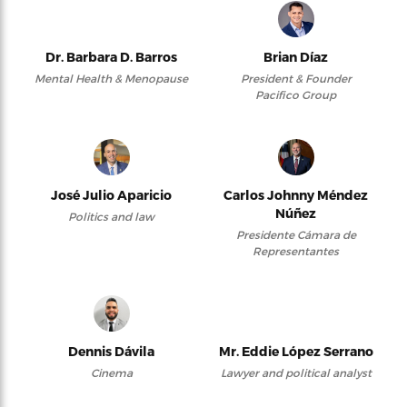
Dr. Barbara D. Barros
Brian Díaz
Mental Health & Menopause
President & Founder
Pacifico Group
José Julio Aparicio
Carlos Johnny Méndez
Núñez
Politics and law
Presidente Cámara de
Representantes
Dennis Dávila
Mr. Eddie López Serrano
Cinema
Lawyer and political analyst