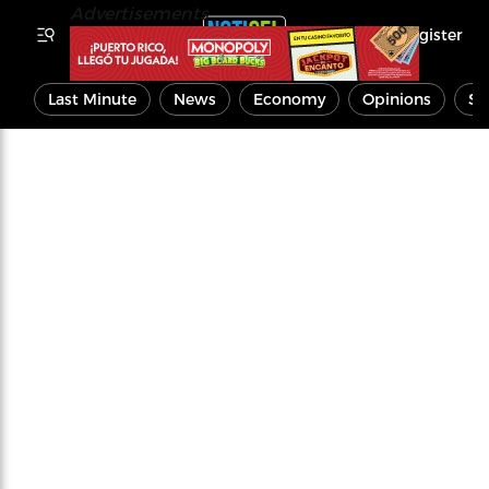
Advertisements
Register
Last Minute
News
Economy
Opinions
Sp