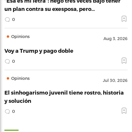
“Esa es mi letra”: negó tres veces bajo tener
un plan contra su exesposa, pero…
0
Opinions
Aug 3, 2026
Voy a Trump y pago doble
0
Opinions
Jul 30, 2026
El sinhogarismo juvenil tiene rostro, historia
y solución
0