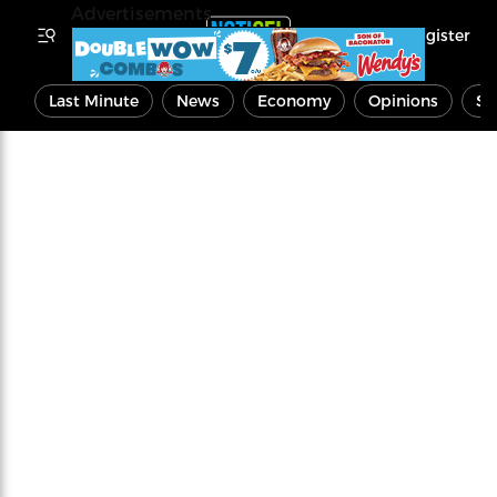
Advertisements
Register
Last Minute
News
Economy
Opinions
Sp