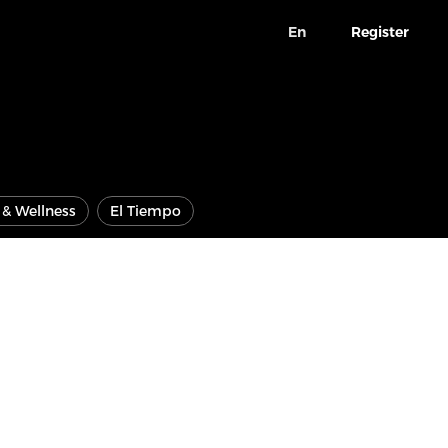
En
Register
e & Wellness
El Tiempo