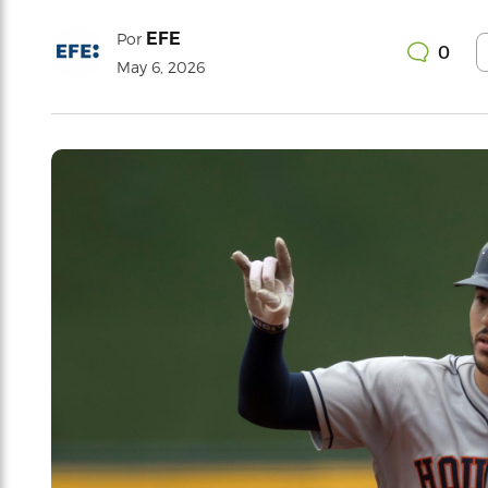
EFE
Por
0
May 6, 2026