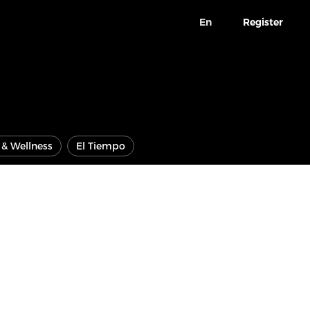
En
Register
e & Wellness
El Tiempo