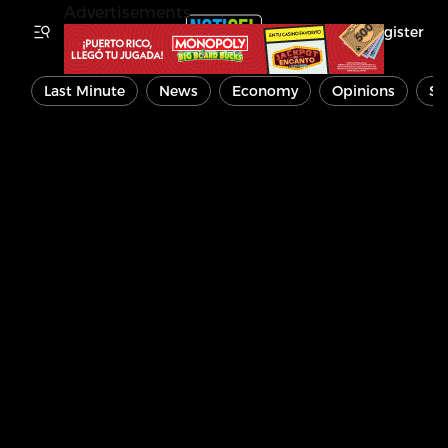
Advertisements
Register
Last Minute
News
Economy
Opinions
Sp