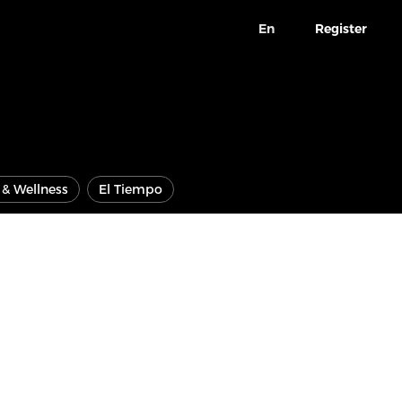
En
Register
e & Wellness
El Tiempo