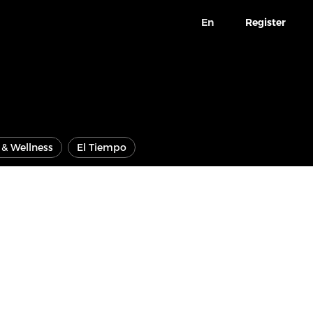
En
Register
e & Wellness
El Tiempo