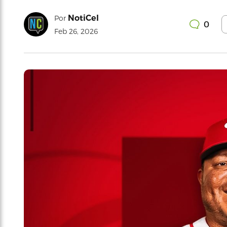
NotiCel
Por
0
Feb 26, 2026