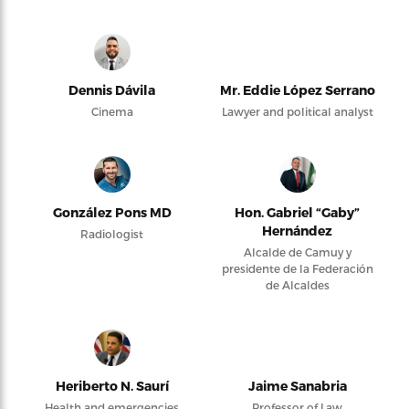
Dennis Dávila
Mr. Eddie López Serrano
Cinema
Lawyer and political analyst
González Pons MD
Hon. Gabriel “Gaby”
Hernández
Radiologist
Alcalde de Camuy y
presidente de la Federación
de Alcaldes
Heriberto N. Saurí
Jaime Sanabria
Health and emergencies
Professor of Law