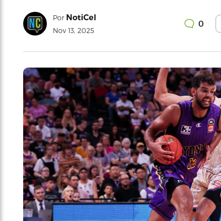
NotiCel
Por
0
Nov 13, 2025