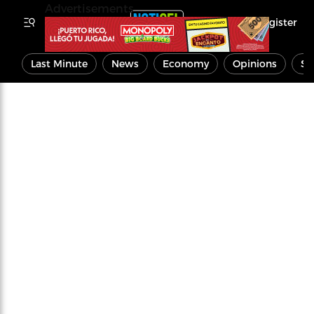
Advertisements
Register
Last Minute
News
Economy
Opinions
Sp