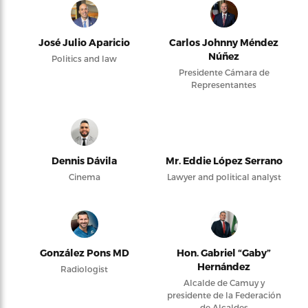
José Julio Aparicio
Carlos Johnny Méndez
Núñez
Politics and law
Presidente Cámara de
Representantes
Dennis Dávila
Mr. Eddie López Serrano
Cinema
Lawyer and political analyst
González Pons MD
Hon. Gabriel “Gaby”
Hernández
Radiologist
Alcalde de Camuy y
presidente de la Federación
de Alcaldes