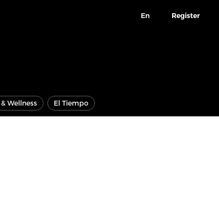
En
Register
e & Wellness
El Tiempo