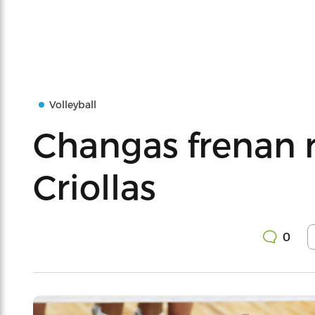
Volleyball
Changas frenan r
Criollas
0