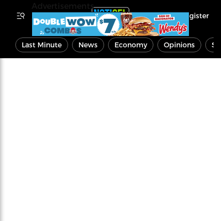
Advertisements
Register
Last Minute
News
Economy
Opinions
Sp