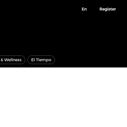
En
Register
e & Wellness
El Tiempo