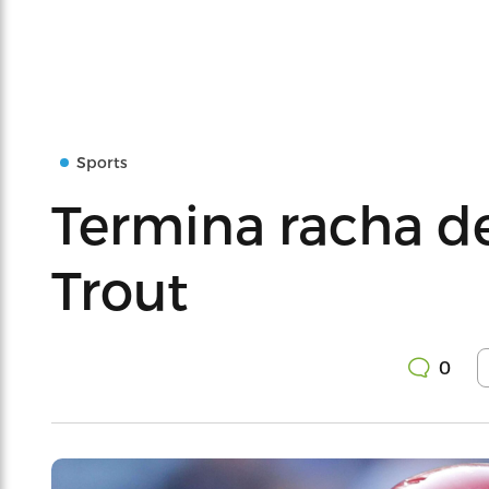
Sports
Termina racha d
Trout
0