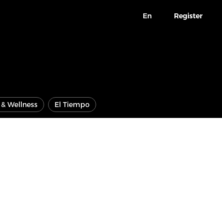
En
Register
e & Wellness
El Tiempo