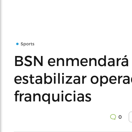
Sports
BSN enmendará 
estabilizar oper
franquicias
0