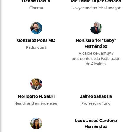
Dennis Dávila
Mr. Eddie López Serrano
Cinema
Lawyer and political analyst
González Pons MD
Hon. Gabriel “Gaby”
Hernández
Radiologist
Alcalde de Camuy y
presidente de la Federación
de Alcaldes
Heriberto N. Saurí
Jaime Sanabria
Health and emergencies
Professor of Law
Lcdo Josué Cardona
Hernández