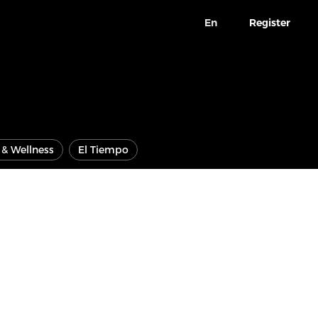
En
Register
e & Wellness
El Tiempo