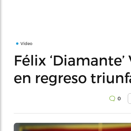
Video
Félix ‘Diamante’
en regreso triunf
0