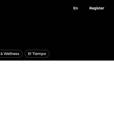
En
Register
e & Wellness
El Tiempo