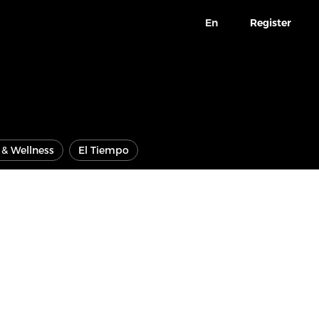
En
Register
e & Wellness
El Tiempo