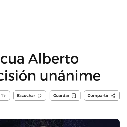
icua Alberto
cisión unánime
Escuchar
Guardar
Compartir