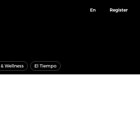
En
Register
e & Wellness
El Tiempo