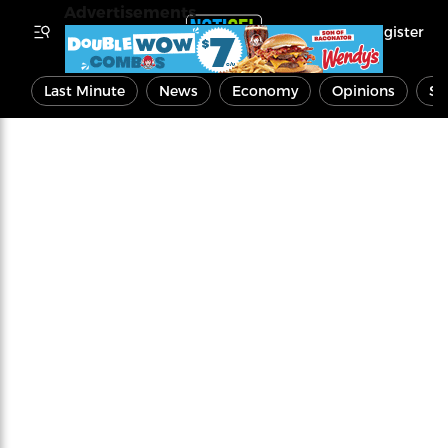
Advertisements
Register
Last Minute
News
Economy
Opinions
Sp