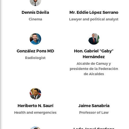
Dennis Dávila
Mr. Eddie López Serrano
Cinema
Lawyer and political analyst
González Pons MD
Hon. Gabriel “Gaby”
Hernández
Radiologist
Alcalde de Camuy y
presidente de la Federación
de Alcaldes
Heriberto N. Saurí
Jaime Sanabria
Health and emergencies
Professor of Law