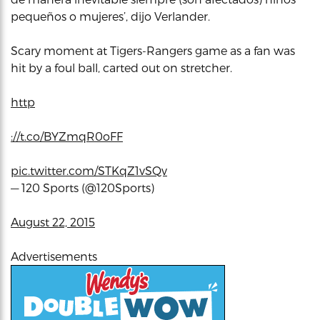
pequeños o mujeres’, dijo Verlander.
Scary moment at Tigers-Rangers game as a fan was
hit by a foul ball, carted out on stretcher.
http
://t.co/BYZmqR0oFF
pic.twitter.com/STKqZ1vSQv
— 120 Sports (@120Sports)
August 22, 2015
Advertisements