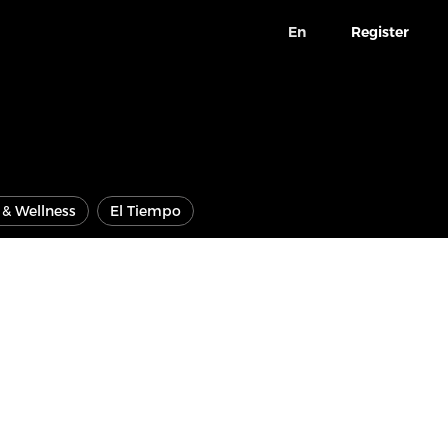
En
Register
e & Wellness
El Tiempo