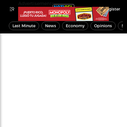
Advertisements
Register
Last Minute
News
Economy
Opinions
Sp