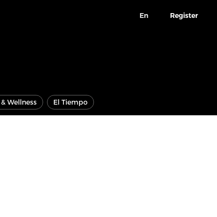
En
Register
e & Wellness
El Tiempo