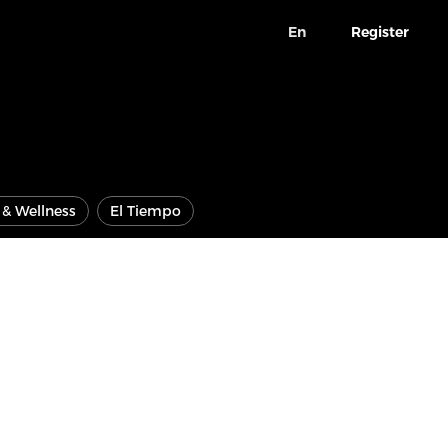
En
Register
e & Wellness
El Tiempo