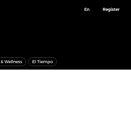
En
Register
e & Wellness
El Tiempo