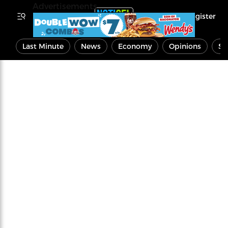
Advertisements
Register
Last Minute
News
Economy
Opinions
Sp