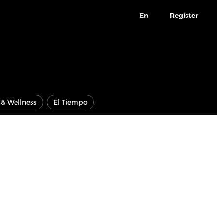
En
Register
e & Wellness
El Tiempo