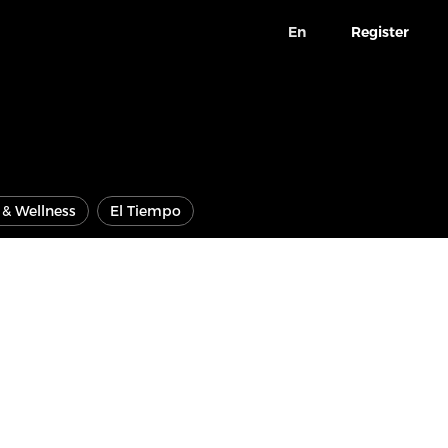
En
Register
e & Wellness
El Tiempo