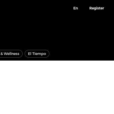
En
Register
e & Wellness
El Tiempo