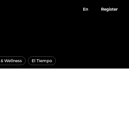
En
Register
e & Wellness
El Tiempo