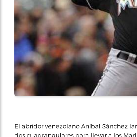
El abridor venezolano Aníbal Sánchez lan
dos cuadrangulares para llevar a los Marl