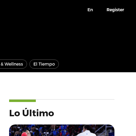
En
Register
e & Wellness
El Tiempo
Lo Último