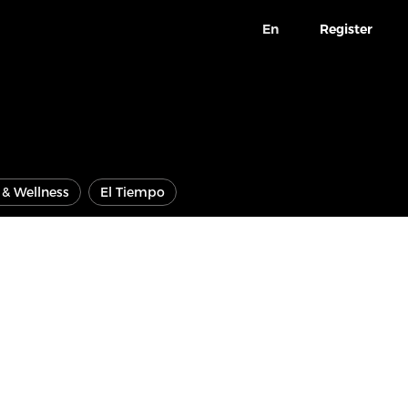
En
Register
e & Wellness
El Tiempo