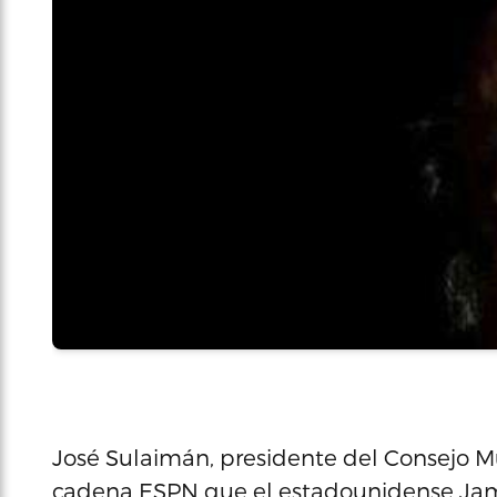
José Sulaimán, presidente del Consejo M
cadena ESPN que el estadounidense James