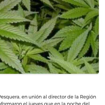
Pesquera, en unión al director de la Región
informaron el jueves que en la noche del