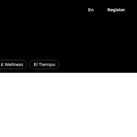
En
Register
e & Wellness
El Tiempo