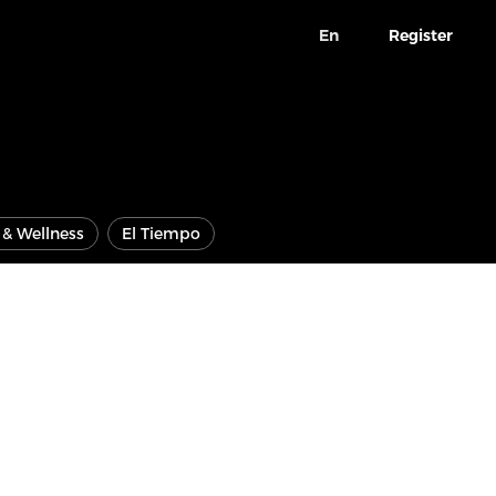
En
Register
e & Wellness
El Tiempo